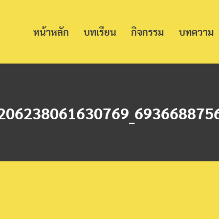
หน้าหลัก
บทเรียน
กิจกรรม
บทความ
206238061630769_693668875