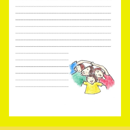
Search
for: