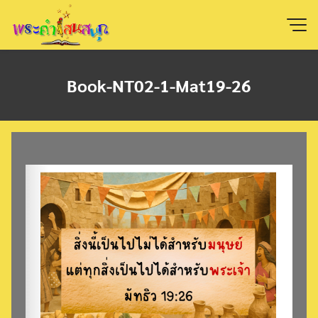
Skip
to
content
Book-NT02-1-Mat19-26