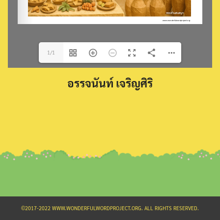
1/1
Search
อรรจนันท์ เจริญศิริ
for:
©2017-2022 WWW.WONDERFULWORDPROJECT.ORG. ALL RIGHTS RESERVED.