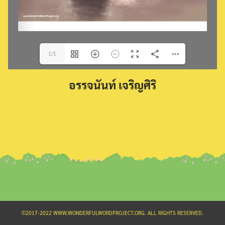
1/1
Search
อรรจนันท์ เจริญศิริ
for:
©2017-2022 WWW.WONDERFULWORDPROJECT.ORG. ALL RIGHTS RESERVED.