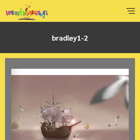
Skip
to
content
bradley1-2