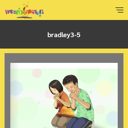
Skip
to
content
bradley3-5