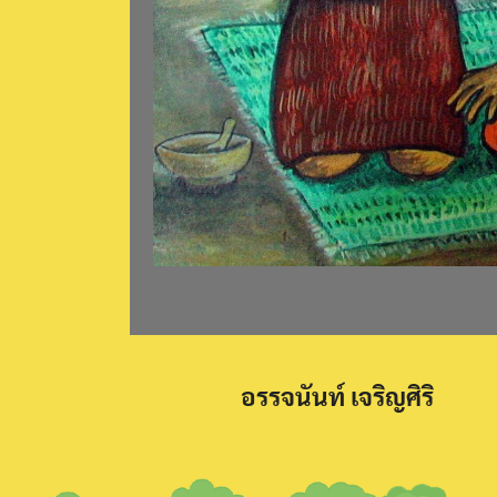
อรรจนันท์ เจริญศิริ