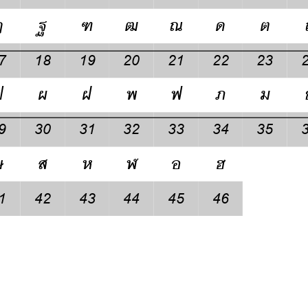
Search
for: