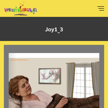
Skip
to
content
Joy1_3