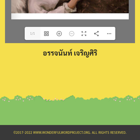
1/1
Search
อรรจนันท์ เจริญศิริ
for:
©2017-2022 WWW.WONDERFULWORDPROJECT.ORG. ALL RIGHTS RESERVED.