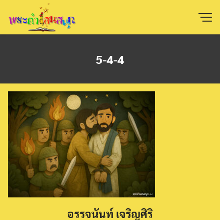
Skip
to
content
5-4-4
อรรจนันท์ เจริญศิริ