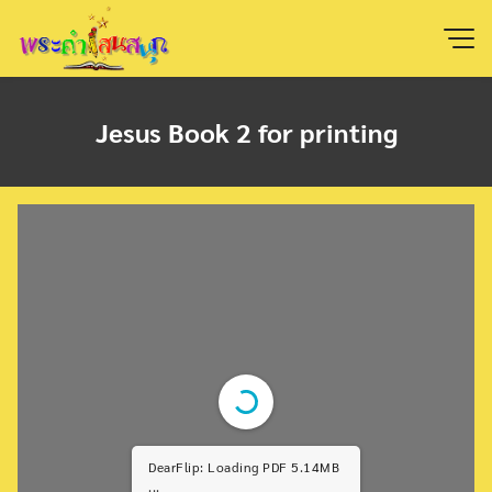
Skip
to
content
Jesus Book 2 for printing
DearFlip: Loading PDF 5.14MB
...