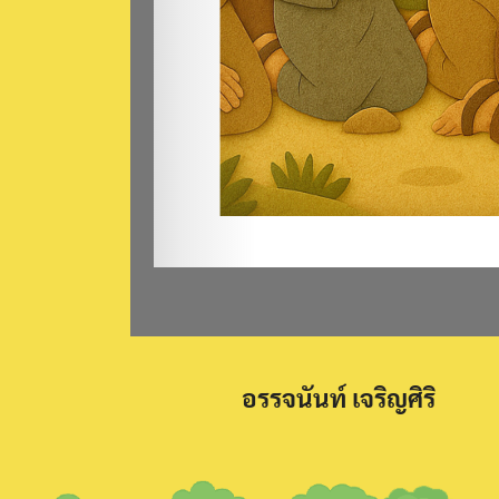
อรรจนันท์ เจริญศิริ