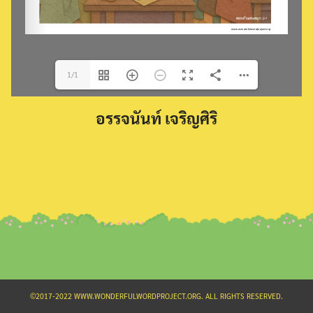
1/1
Search
อรรจนันท์ เจริญศิริ
for:
©2017-2022 WWW.WONDERFULWORDPROJECT.ORG. ALL RIGHTS RESERVED.