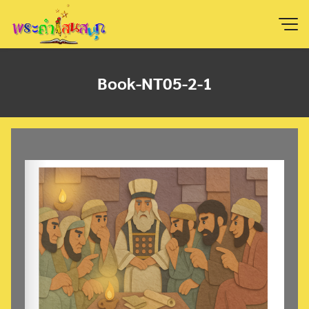
Skip
to
content
Book-NT05-2-1