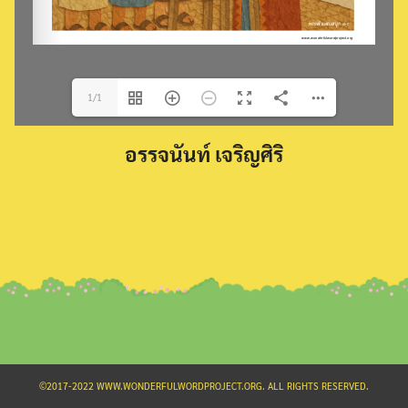
1/1
Search
อรรจนันท์ เจริญศิริ
for:
©2017-2022 WWW.WONDERFULWORDPROJECT.ORG. ALL RIGHTS RESERVED.