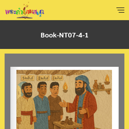
Skip
to
content
Book-NT07-4-1