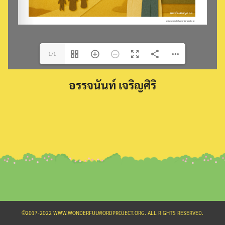
1/1
Search
อรรจนันท์ เจริญศิริ
for:
©2017-2022 WWW.WONDERFULWORDPROJECT.ORG. ALL RIGHTS RESERVED.