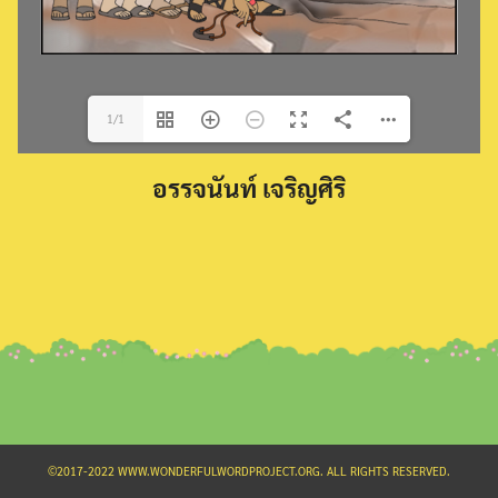
1/1
Search
อรรจนันท์ เจริญศิริ
for:
©2017-2022 WWW.WONDERFULWORDPROJECT.ORG. ALL RIGHTS RESERVED.