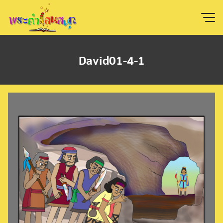
Skip
to
content
David01-4-1