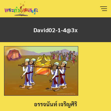
Skip
to
content
David02-1-4@3x
อรรจนันท์ เจริญศิริ