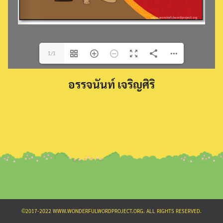
1/1
Search
อรรจนันท์ เจริญศิริ
for:
©2017-2022 WWW.WONDERFULWORDPROJECT.ORG. ALL RIGHTS RESERVED.