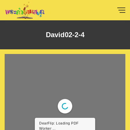
Skip
to
content
David02-2-4
DearFlip: Loading PDF
Worker ...