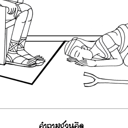
Search
for: