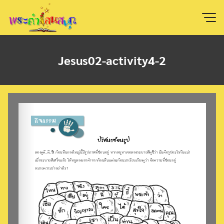
Skip
to
content
Jesus02-activity4-2