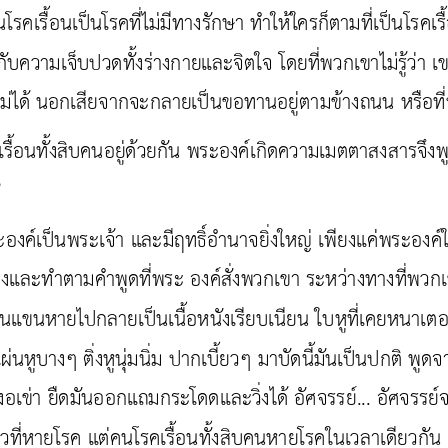
Search
for: