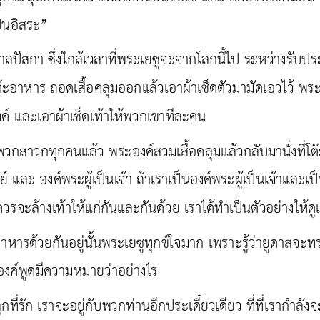
Search
for: