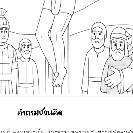
Search
for: