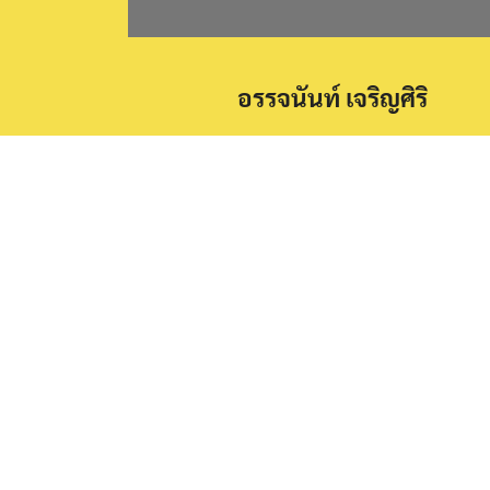
อรรจนันท์ เจริญศิริ
เกี่ยวกับเรา
LINK
ทีมงานของเรา
แจ้งชำ
หลักข้อเชื่อ
สนับส
แนะนำบทเรียน
ข้อคิด