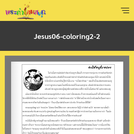
Skip
to
content
Jesus06-coloring2-2