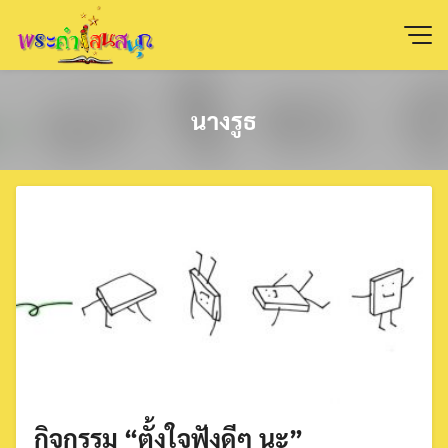
Skip
to
content
นางรูธ
กิจกรรม “ตั้งใจฟังดีๆ นะ”